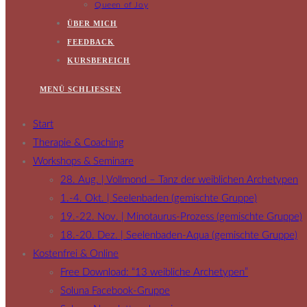
Queen of Joy
ÜBER MICH
FEEDBACK
KURSBEREICH
MENÜ
SCHLIESSEN
Start
Therapie & Coaching
Workshops & Seminare
28. Aug. | Vollmond – Tanz der weiblichen Archetypen
1.-4. Okt. | Seelenbaden (gemischte Gruppe)
19.-22. Nov. | Minotaurus-Prozess (gemischte Gruppe)
18.-20. Dez. | Seelenbaden-Aqua (gemischte Gruppe)
Kostenfrei & Online
Free Download: “13 weibliche Archetypen”
Soluna Facebook-Gruppe