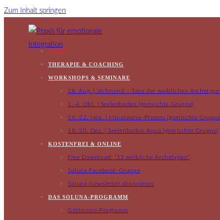
Zum Inhalt springen
START
THERAPIE & COACHING
WORKSHOPS & SEMINARE
28. Aug. | Vollmond – Tanz der weiblichen Archetyp
1.-4. Okt. | Seelenbaden (gemischte Gruppe)
19.-22. Nov. | Minotaurus-Prozess (gemischte Gruppe
18.-20. Dez. | Seelenbaden-Aqua (gemischte Gruppe)
KOSTENFREI & ONLINE
Free Download: “13 weibliche Archetypen”
Soluna Facebook-Gruppe
Soluna-Newsletter abonnieren
DAS SOLUNA-PROGRAMM
Göttinnen-Programm