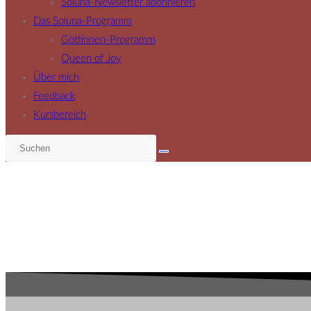
Soluna-Newsletter abonnieren
Das Soluna-Programm
Göttinnen-Programm
Queen of Joy
Über mich
Feedback
Kursbereich