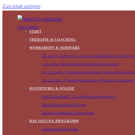
Zum Inhalt springen
START
THERAPIE & COACHING
WORKSHOPS & SEMINARE
28. Aug. | Vollmond – Tanz der weiblichen Archetyp
1.-4. Okt. | Seelenbaden (gemischte Gruppe)
19.-22. Nov. | Minotaurus-Prozess (gemischte Gruppe
18.-20. Dez. | Seelenbaden-Aqua (gemischte Gruppe)
KOSTENFREI & ONLINE
Free Download: “13 weibliche Archetypen”
Soluna Facebook-Gruppe
Soluna-Newsletter abonnieren
DAS SOLUNA-PROGRAMM
Göttinnen-Programm