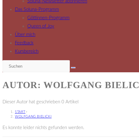
Soluna-Newsletter abonnieren
Das Soluna-Programm
Göttinnen-Programm
Queen of Joy
Über mich
Feedback
Kursbereich
AUTOR:
WOLFGANG BIELIC
Dieser Autor hat geschrieben 0 Artikel
START
>
WOLFGANG BIELICKI
Es konnte leider nichts gefunden werden.