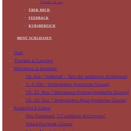
Queen of Joy
ÜBER MICH
FEEDBACK
KURSBEREICH
MENÜ
SCHLIESSEN
Start
Therapie & Coaching
Workshops & Seminare
28. Aug. | Vollmond – Tanz der weiblichen Archetypen
1.-4. Okt. | Seelenbaden (gemischte Gruppe)
19.-22. Nov. | Minotaurus-Prozess (gemischte Gruppe)
18.-20. Dez. | Seelenbaden-Aqua (gemischte Gruppe)
Kostenfrei & Online
Free Download: “13 weibliche Archetypen”
Soluna Facebook-Gruppe